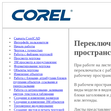
Скачать CorelCAD
Переключе
Интерфейс пользователя
Начало работы
пространс
Чертеж с точностью
Работа с файлами чертежей
Просмотр чертежа
3М просмотр и представление
При работе на лист
Форматирование чертежа
переключаться с ра
Объекты чертежа
Изменение объектов
рабочему пространс
Работа с блоками, атрибутами блоков,
группами объектов, ссылками и
В рабочем простран
гиперссылками
виды модели в видо
Работа со штриховками, заливками
цветом, текстом и таблицами
блоки заголовков и
Создание и изменение размеров
или легенды.
Создание и изменение 3М объектов
Трехмерное моделирование
Листы представляют
Создание листов и печать чертежей