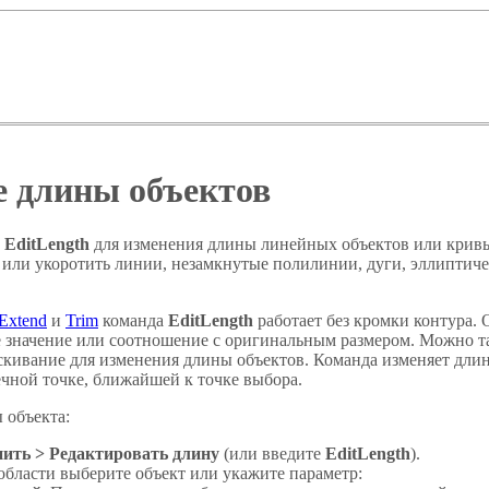
 длины объектов
у
EditLength
для изменения длины линейных объектов или кривы
 или укоротить линии, незамкнутые полилинии, дуги, эллиптиче
Extend
и
Trim
команда
EditLength
работает без кромки контура. 
е значение или соотношение с оригинальным размером. Можно т
скивание для изменения длины объектов. Команда изменяет дли
ечной точке, ближайшей к точке выбора.
 объекта:
ить > Редактировать длину
(или введите
EditLength
).
области выберите объект или укажите параметр: