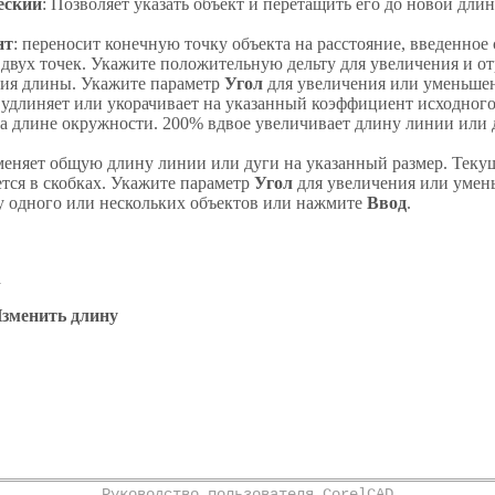
еский
: Позволяет указать объект и перетащить его до новой дл
нт
: переносит конечную точку объекта на расстояние, введенное
вух точек. Укажите положительную дельту для увеличения и от
ия длины. Укажите параметр
Угол
для увеличения или уменьшен
: удлиняет или укорачивает на указанный коэффициент исходного
а длине окружности. 200% вдвое увеличивает длину линии или 
зменяет общую длину линии или дуги на указанный размер. Теку
тся в скобках. Укажите параметр
Угол
для увеличения или умень
 одного или нескольких объектов или нажмите
Ввод
.
h
зменить длину
Руководство пользователя CorelCAD