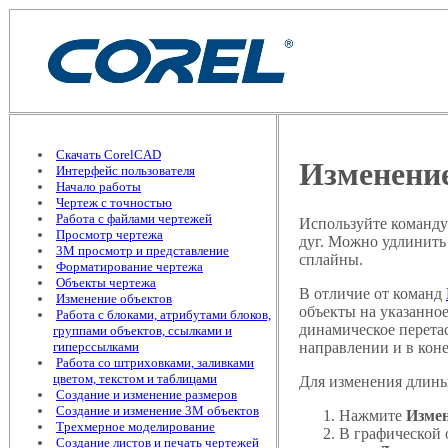
Скачать CorelCAD
Изменение
Интерфейс пользователя
Начало работы
Чертеж с точностью
Работа с файлами чертежей
Используйте команд
Просмотр чертежа
дуг. Можно удлинить
3М просмотр и представление
сплайны.
Форматирование чертежа
Объекты чертежа
В отличие от команд
Изменение объектов
объекты на указанно
Работа с блоками, атрибутами блоков,
динамическое перета
группами объектов, ссылками и
направлении и в кон
гиперссылками
Работа со штриховками, заливками
цветом, текстом и таблицами
Для изменения длины
Создание и изменение размеров
Создание и изменение 3М объектов
Нажмите
Измен
Трехмерное моделирование
В графической 
Создание листов и печать чертежей