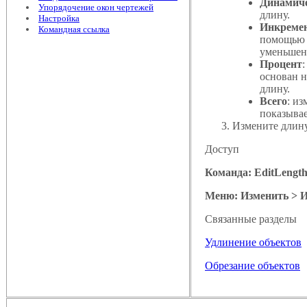
Динамич
Упорядочение окон чертежей
длину.
Настройка
Инкреме
Командная ссылка
помощью д
уменьшен
Процент
основан н
длину.
Всего
: и
показывае
Измените длину
Доступ
Команда: EditLengt
Меню: Изменить > И
Связанные разделы
Удлинение объектов
Обрезание объектов