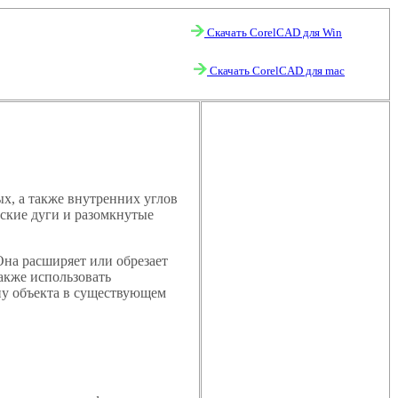
Скачать CorelCAD для Win
Скачать CorelCAD для mac
х, а также внутренних углов
ские дуги и разомкнутые
Она расширяет или обрезает
акже использовать
ну объекта в существующем