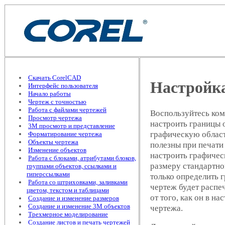
Скачать CorelCAD
Настройка
Интерфейс пользователя
Начало работы
Чертеж с точностью
Работа с файлами чертежей
Воспользуйтесь ко
Просмотр чертежа
настроить границы 
3М просмотр и представление
графическую област
Форматирование чертежа
Объекты чертежа
полезны при печати 
Изменение объектов
настроить графиче
Работа с блоками, атрибутами блоков,
размеру стандартно
группами объектов, ссылками и
гиперссылками
только определить 
Работа со штриховками, заливками
чертеж будет распе
цветом, текстом и таблицами
от того, как он в н
Создание и изменение размеров
Создание и изменение 3М объектов
чертежа.
Трехмерное моделирование
Создание листов и печать чертежей