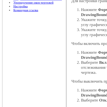
Для настройки гран
Упорядочение окон чертежей
Настройка
Нажмите
Форм
Командная ссылка
DrawingBound
Укажите точку
углу графичес
Укажите точку
углу графичес
Чтобы включить про
Нажмите
Форм
DrawingBound
Выберите
Вкл
отслеживания 
чертежа.
Чтобы выключить пр
Нажмите
Форм
DrawingBound
Выберите
Отк